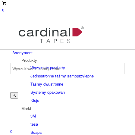
0
Asortyment
Produkty
Wszystkie produkty
Jednostronne taśmy samoprzylepne
Suche
Taśmy dwustronne
Systemy opakowań
Kleje
nach:
Marki
3M
tesa
0
Scapa