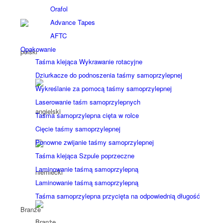
Orafol
Advance Tapes
AFTC
Opakowanie
Taśma klejąca Wykrawanie rotacyjne
Dziurkacze do podnoszenia taśmy samoprzylepnej
Wykreślanie za pomocą taśmy samoprzylepnej
Laserowanie taśm samoprzylepnych
Taśma samoprzylepna cięta w rolce
Cięcie taśmy samoprzylepnej
Ponowne zwijanie taśmy samoprzylepnej
Taśma klejąca Szpule poprzeczne
Laminowanie taśmą samoprzylepną
Laminowanie taśmą samoprzylepną
Taśma samoprzylepna przycięta na odpowiednią długość
Branże
Branże