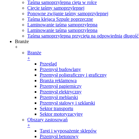
Taśma samoprzylepna cięta w rolce
Cięcie taśmy samoprzylepnej
Ponowne zwijanie taśmy samoprzylepnej
Taśma klejąca Szpule poprzeczne
Laminowanie taśmą samoprzylepną
Laminowanie taśmą samoprzylepną
Taśma samoprzylepna przycięta na odpowiednią długość
Branże
+
Branże
+
Przegląd
Przemysł budowlany
Przemysł poligraficzny i graficzny
Branża reklamowa
Przemysł papierniczy
Przemysł elektryczny
Przemysł meblarski
Przemysł stalowy i szklarski
Sektor transportu
Sektor motoryzacyjny
Obszary zastosowań
+
Targi i wyposażenie sklepów
Przemysł betonowy