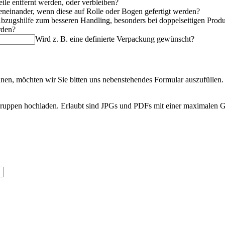
eile entfernt werden, oder verbleiben?
beneinander, wenn diese auf Rolle oder Bogen gefertigt werden?
Abzugshilfe zum besseren Handling, besonders bei doppelseitigen Prod
rden?
Wird z. B. eine definierte Verpackung gewünscht?
nnen, möchten wir Sie bitten uns nebenstehendes Formular auszufüllen.
Gruppen hochladen. Erlaubt sind JPGs und PDFs mit einer maximalen