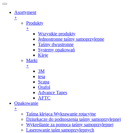
Asortyment
+
Produkty
+
Wszystkie produkty
Jednostronne taśmy samoprzylepne
Taśmy dwustronne
Systemy opakowań
Kleje
Marki
+
3M
tesa
Scapa
Orafol
Advance Tapes
AFTC
Opakowanie
+
Taśma klejąca Wykrawanie rotacyjne
Dziurkacze do podnoszenia taśmy samoprzylepnej
Wykreślanie za pomocą taśmy samoprzylepnej
Laserowanie taśm samoprzylepnych