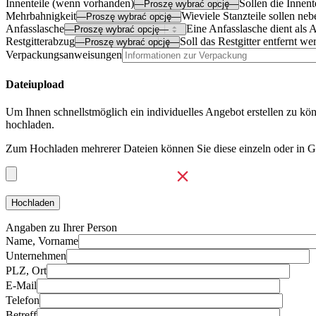
Innenteile (wenn vorhanden)
Sollen die Innent
Mehrbahnigkeit
Wieviele Stanzteile sollen ne
Anfasslasche
Eine Anfasslasche dient als 
Restgitterabzug
Soll das Restgitter entfernt we
Verpackungsanweisungen
Dateiupload
Um Ihnen schnellstmöglich ein individuelles Angebot erstellen zu kö
hochladen.
Zum Hochladen mehrerer Dateien können Sie diese einzeln oder in 
Angaben zu Ihrer Person
Name, Vorname
Unternehmen
PLZ, Ort
E-Mail
Telefon
Betreff