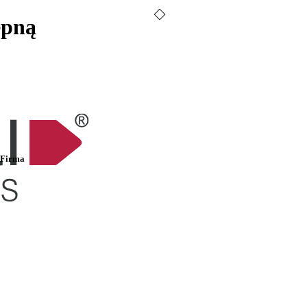
epną
INOWANIA
Firma
lub piance? Potrzebujesz produktu o specjalnej grubości materiału? D
ejać różne materiały i dostosowywać je do Twoich potrzeb.
 różnych materiałów za pomocą jednej taśmy daje możliwość tworzeni
g wykończeniowych. Zapytaj naszych ekspertów, w jaki sposób możesz 