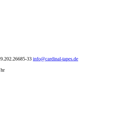
49.202.26685-33
info@cardinal-tapes.de
Uhr