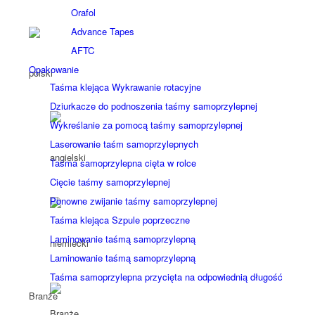
Orafol
Advance Tapes
AFTC
Opakowanie
Taśma klejąca Wykrawanie rotacyjne
Dziurkacze do podnoszenia taśmy samoprzylepnej
Wykreślanie za pomocą taśmy samoprzylepnej
Laserowanie taśm samoprzylepnych
Taśma samoprzylepna cięta w rolce
Cięcie taśmy samoprzylepnej
Ponowne zwijanie taśmy samoprzylepnej
Taśma klejąca Szpule poprzeczne
Laminowanie taśmą samoprzylepną
Laminowanie taśmą samoprzylepną
Taśma samoprzylepna przycięta na odpowiednią długość
Branże
Branże