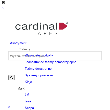
0
Asortyment
Produkty
Wszystkie produkty
Jednostronne taśmy samoprzylepne
Suche
Taśmy dwustronne
Systemy opakowań
Kleje
nach:
Marki
3M
tesa
0
Scapa