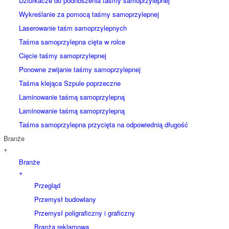
Dziurkacze do podnoszenia taśmy samoprzylepnej
Wykreślanie za pomocą taśmy samoprzylepnej
Laserowanie taśm samoprzylepnych
Taśma samoprzylepna cięta w rolce
Cięcie taśmy samoprzylepnej
Ponowne zwijanie taśmy samoprzylepnej
Taśma klejąca Szpule poprzeczne
Laminowanie taśmą samoprzylepną
Laminowanie taśmą samoprzylepną
Taśma samoprzylepna przycięta na odpowiednią długość
Branże
+
Branże
+
Przegląd
Przemysł budowlany
Przemysł poligraficzny i graficzny
Branża reklamowa