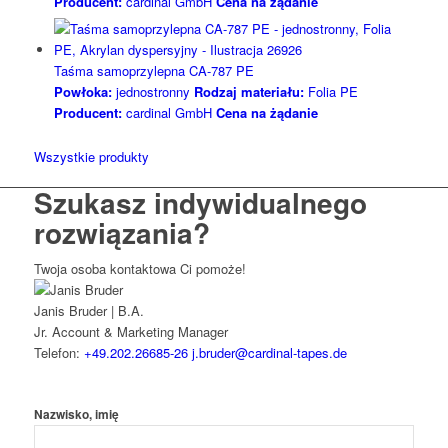
Producent:
cardinal GmbH
Cena na żądanie
Taśma samoprzylepna CA-787 PE
Powłoka:
jednostronny
Rodzaj materiału:
Folia PE
Producent:
cardinal GmbH
Cena na żądanie
Wszystkie produkty
Szukasz indywidualnego
rozwiązania?
Twoja osoba kontaktowa Ci pomoże!
Janis Bruder | B.A.
Jr. Account & Marketing Manager
Telefon:
+49.202.26685-26
j.bruder@cardinal-tapes.de
Nazwisko, imię