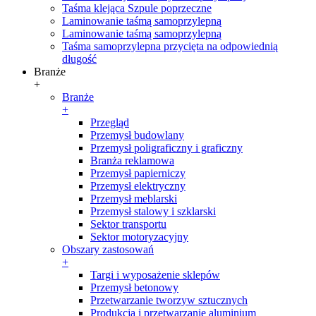
Taśma klejąca Szpule poprzeczne
Laminowanie taśmą samoprzylepną
Laminowanie taśmą samoprzylepną
Taśma samoprzylepna przycięta na odpowiednią
długość
Branże
+
Branże
+
Przegląd
Przemysł budowlany
Przemysł poligraficzny i graficzny
Branża reklamowa
Przemysł papierniczy
Przemysł elektryczny
Przemysł meblarski
Przemysł stalowy i szklarski
Sektor transportu
Sektor motoryzacyjny
Obszary zastosowań
+
Targi i wyposażenie sklepów
Przemysł betonowy
Przetwarzanie tworzyw sztucznych
Produkcja i przetwarzanie aluminium