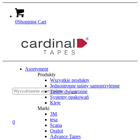
0
Shopping Cart
Asortyment
Produkty
Wszystkie produkty
Jednostronne taśmy samoprzylepne
Suche
Taśmy dwustronne
Systemy opakowań
Kleje
Marki
3M
tesa
nach:
0
Scapa
Orafol
Advance Tapes