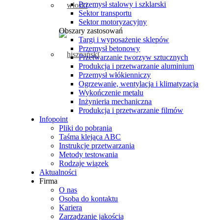
Przemysł stalowy i szklarski
Sektor transportu
Sektor motoryzacyjny
Obszary zastosowań
Targi i wyposażenie sklepów
Przemysł betonowy
Przetwarzanie tworzyw sztucznych
Produkcja i przetwarzanie aluminium
Przemysł włókienniczy
Ogrzewanie, wentylacja i klimatyzacja
Wykończenie metalu
Inżynieria mechaniczna
Produkcja i przetwarzanie filmów
Infopoint
Pliki do pobrania
Taśma klejąca ABC
Instrukcje przetwarzania
Metody testowania
Rodzaje wiązek
Aktualności
Firma
O nas
Osoba do kontaktu
Kariera
Zarządzanie jakością