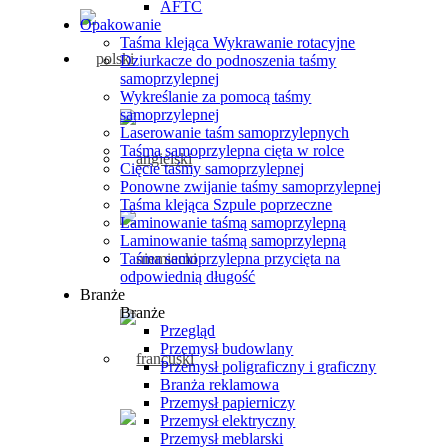
AFTC
Opakowanie
Taśma klejąca Wykrawanie rotacyjne
Dziurkacze do podnoszenia taśmy
samoprzylepnej
Wykreślanie za pomocą taśmy
samoprzylepnej
Laserowanie taśm samoprzylepnych
Taśma samoprzylepna cięta w rolce
Cięcie taśmy samoprzylepnej
Ponowne zwijanie taśmy samoprzylepnej
Taśma klejąca Szpule poprzeczne
Laminowanie taśmą samoprzylepną
Laminowanie taśmą samoprzylepną
Taśma samoprzylepna przycięta na
odpowiednią długość
Branże
Branże
Przegląd
Przemysł budowlany
Przemysł poligraficzny i graficzny
Branża reklamowa
Przemysł papierniczy
Przemysł elektryczny
Przemysł meblarski