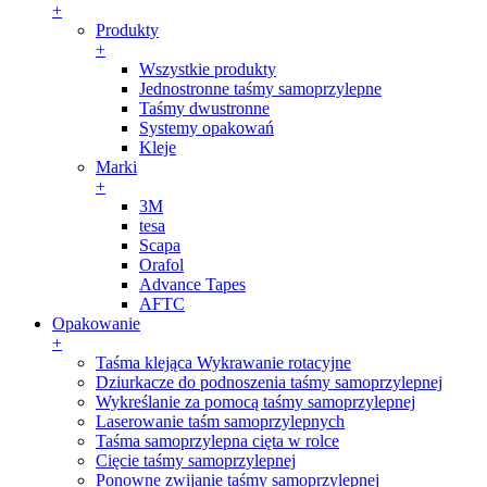
+
Produkty
+
Wszystkie produkty
Jednostronne taśmy samoprzylepne
Taśmy dwustronne
Systemy opakowań
Kleje
Marki
+
3M
tesa
Scapa
Orafol
Advance Tapes
AFTC
Opakowanie
+
Taśma klejąca Wykrawanie rotacyjne
Dziurkacze do podnoszenia taśmy samoprzylepnej
Wykreślanie za pomocą taśmy samoprzylepnej
Laserowanie taśm samoprzylepnych
Taśma samoprzylepna cięta w rolce
Cięcie taśmy samoprzylepnej
Ponowne zwijanie taśmy samoprzylepnej