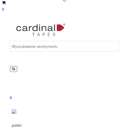
0
Suche
nach:
0