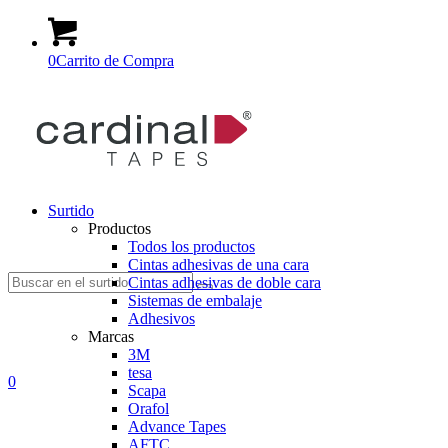
0
Carrito de Compra
Surtido
Productos
Todos los productos
Cintas adhesivas de una cara
Suche
Cintas adhesivas de doble cara
Sistemas de embalaje
Adhesivos
Marcas
3M
tesa
nach:
0
Scapa
Orafol
Advance Tapes
AFTC