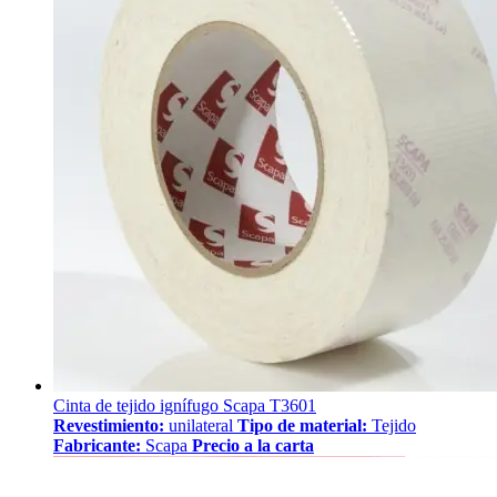
Cinta de tejido ignífugo Scapa T3601
Revestimiento:
unilateral
Tipo de material:
Tejido
Fabricante:
Scapa
Precio a la carta