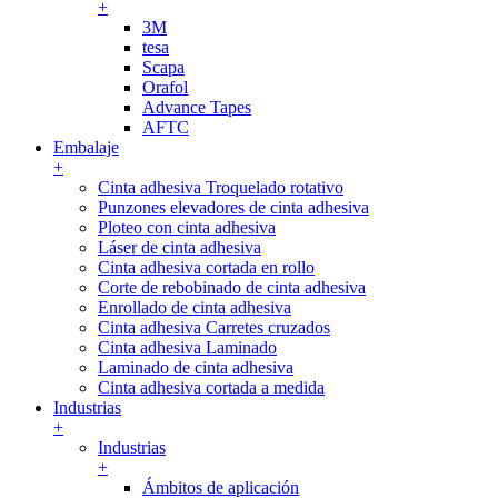
+
3M
tesa
Scapa
Orafol
Advance Tapes
AFTC
Embalaje
+
Cinta adhesiva Troquelado rotativo
Punzones elevadores de cinta adhesiva
Ploteo con cinta adhesiva
Láser de cinta adhesiva
Cinta adhesiva cortada en rollo
Corte de rebobinado de cinta adhesiva
Enrollado de cinta adhesiva
Cinta adhesiva Carretes cruzados
Cinta adhesiva Laminado
Laminado de cinta adhesiva
Cinta adhesiva cortada a medida
Industrias
+
Industrias
+
Ámbitos de aplicación