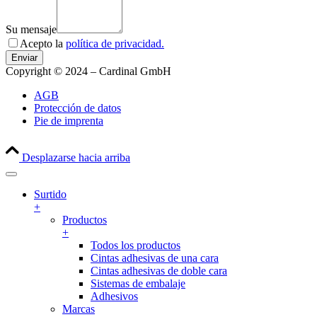
Su mensaje
Acepto la
política de privacidad.
Bitte lassen Sie dieses Feld leer
Copyright © 2024 – Cardinal GmbH
AGB
Protección de datos
Pie de imprenta
Desplazarse hacia arriba
Surtido
+
Productos
+
Todos los productos
Cintas adhesivas de una cara
Cintas adhesivas de doble cara
Sistemas de embalaje
Adhesivos
Marcas