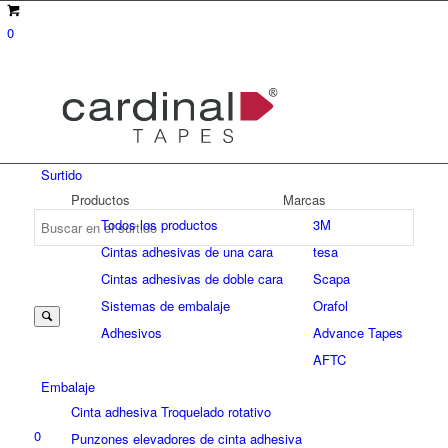
0
Surtido
Productos
Marcas
Todos los productos
3M
Cintas adhesivas de una cara
tesa
Suche
Cintas adhesivas de doble cara
Scapa
Sistemas de embalaje
Orafol
Adhesivos
Advance Tapes
nach:
AFTC
Embalaje
Cinta adhesiva Troquelado rotativo
0
Punzones elevadores de cinta adhesiva