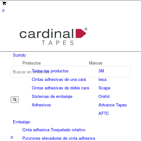
0
Surtido
Productos
Marcas
Todos los productos
3M
Cintas adhesivas de una cara
tesa
Suche
Cintas adhesivas de doble cara
Scapa
Sistemas de embalaje
Orafol
Adhesivos
Advance Tapes
nach:
AFTC
Embalaje
Cinta adhesiva Troquelado rotativo
0
Punzones elevadores de cinta adhesiva