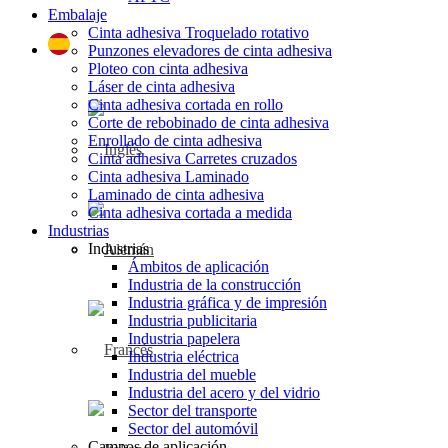
Embalaje
Cinta adhesiva Troquelado rotativo
Punzones elevadores de cinta adhesiva
Ploteo con cinta adhesiva
Láser de cinta adhesiva
Cinta adhesiva cortada en rollo
Corte de rebobinado de cinta adhesiva
Enrollado de cinta adhesiva
Cinta adhesiva Carretes cruzados
Cinta adhesiva Laminado
Laminado de cinta adhesiva
Cinta adhesiva cortada a medida
Industrias
Industrias
Ámbitos de aplicación
Industria de la construcción
Industria gráfica y de impresión
Industria publicitaria
Industria papelera
Industria eléctrica
Industria del mueble
Industria del acero y del vidrio
Sector del transporte
Sector del automóvil
Campos de aplicación