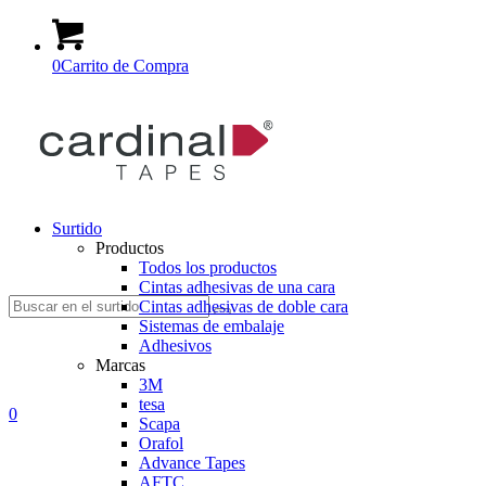
0
Carrito de Compra
Surtido
Productos
Todos los productos
Cintas adhesivas de una cara
Suche
Cintas adhesivas de doble cara
Sistemas de embalaje
Adhesivos
Marcas
3M
tesa
nach:
0
Scapa
Orafol
Advance Tapes
AFTC