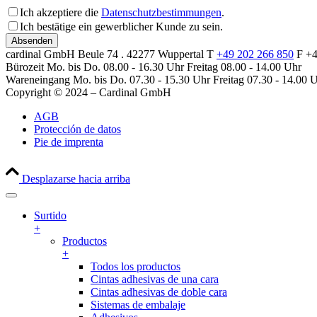
Ich akzeptiere die
Datenschutzbestimmungen
.
Ich bestätige ein gewerblicher Kunde zu sein.
Bitte lassen Sie dieses Feld leer
cardinal GmbH
Beule 74 . 42277 Wuppertal
T
+49 202 266 850
F +
Bürozeit
Mo. bis Do. 08.00 - 16.30 Uhr
Freitag 08.00 - 14.00 Uhr
Wareneingang
Mo. bis Do. 07.30 - 15.30 Uhr
Freitag 07.30 - 14.00 
Copyright © 2024 – Cardinal GmbH
AGB
Protección de datos
Pie de imprenta
Desplazarse hacia arriba
Surtido
+
Productos
+
Todos los productos
Cintas adhesivas de una cara
Cintas adhesivas de doble cara
Sistemas de embalaje