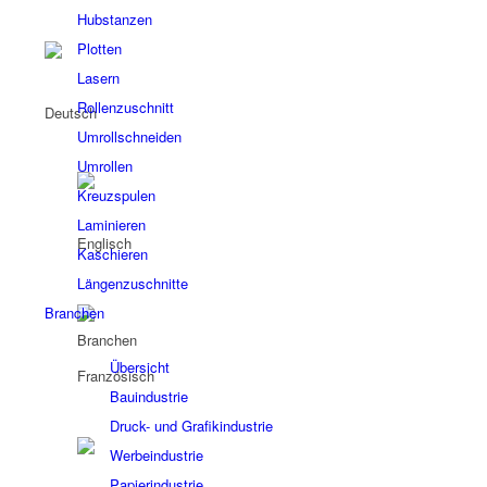
Hubstanzen
Plotten
Lasern
Rollenzuschnitt
Umrollschneiden
Umrollen
Kreuzspulen
Laminieren
Kaschieren
Längenzuschnitte
Branchen
Branchen
Übersicht
Bauindustrie
Druck- und Grafikindustrie
Werbeindustrie
Papierindustrie