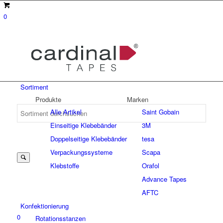
0
Sortiment
Produkte
Marken
Alle Artikel
Saint Gobain
Einseitige Klebebänder
3M
Suche
Doppelseitige Klebebänder
tesa
Verpackungssysteme
Scapa
Klebstoffe
Orafol
nach:
Advance Tapes
AFTC
Konfektionierung
0
Rotationsstanzen