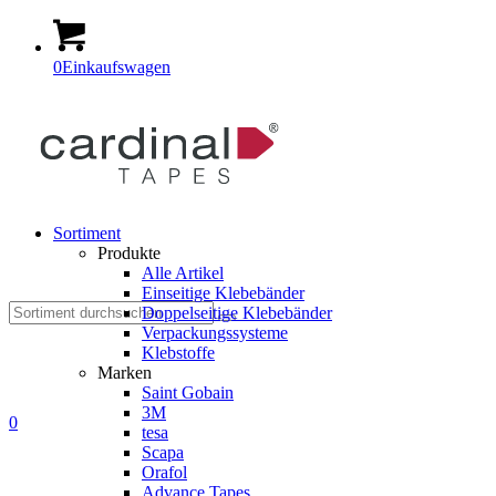
0
Einkaufswagen
Sortiment
Produkte
Alle Artikel
Einseitige Klebebänder
Suche
Doppelseitige Klebebänder
Verpackungssysteme
Klebstoffe
Marken
Saint Gobain
3M
nach:
0
tesa
Scapa
Orafol
Advance Tapes