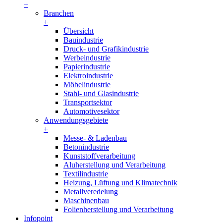
+
Branchen
+
Übersicht
Bauindustrie
Druck- und Grafikindustrie
Werbeindustrie
Papierindustrie
Elektroindustrie
Möbelindustrie
Stahl- und Glasindustrie
Transportsektor
Automotivesektor
Anwendungsgebiete
+
Messe- & Ladenbau
Betonindustrie
Kunststoffverarbeitung
Aluherstellung und Verarbeitung
Textilindustrie
Heizung, Lüftung und Klimatechnik
Metallveredelung
Maschinenbau
Folienherstellung und Verarbeitung
Infopoint