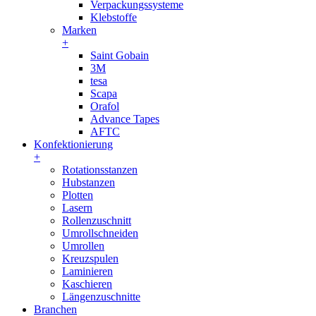
Verpackungssysteme
Klebstoffe
Marken
+
Saint Gobain
3M
tesa
Scapa
Orafol
Advance Tapes
AFTC
Konfektionierung
+
Rotationsstanzen
Hubstanzen
Plotten
Lasern
Rollenzuschnitt
Umrollschneiden
Umrollen
Kreuzspulen
Laminieren
Kaschieren
Längenzuschnitte
Branchen