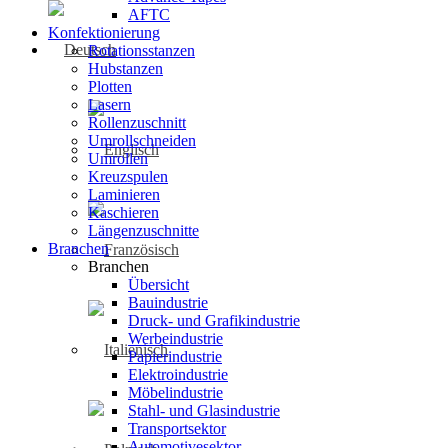
AFTC
Konfektionierung
Rotationsstanzen
Hubstanzen
Plotten
Lasern
Rollenzuschnitt
Umrollschneiden
Umrollen
Kreuzspulen
Laminieren
Kaschieren
Längenzuschnitte
Branchen
Branchen
Übersicht
Bauindustrie
Druck- und Grafikindustrie
Werbeindustrie
Papierindustrie
Elektroindustrie
Möbelindustrie
Stahl- und Glasindustrie
Transportsektor
Automotivesektor