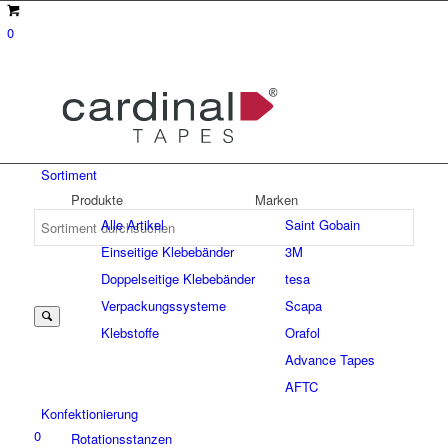
0
Sortiment
Produkte
Marken
Alle Artikel
Saint Gobain
Einseitige Klebebänder
3M
Suche
Doppelseitige Klebebänder
tesa
Verpackungssysteme
Scapa
Klebstoffe
Orafol
nach:
Advance Tapes
AFTC
Konfektionierung
0
Rotationsstanzen