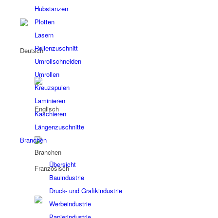
Hubstanzen
Plotten
Lasern
Rollenzuschnitt
Umrollschneiden
Umrollen
Kreuzspulen
Laminieren
Kaschieren
Längenzuschnitte
Branchen
Branchen
Übersicht
Bauindustrie
Druck- und Grafikindustrie
Werbeindustrie
Papierindustrie