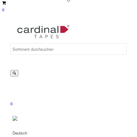
0
Suche
nach:
0