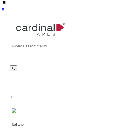
0
Suche
nach:
0