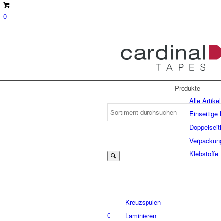
0
Produkte
Alle Artikel
Einseitige
Doppelseit
Suche
Verpackun
Klebstoffe
nach:
Kreuzspulen
0
Laminieren