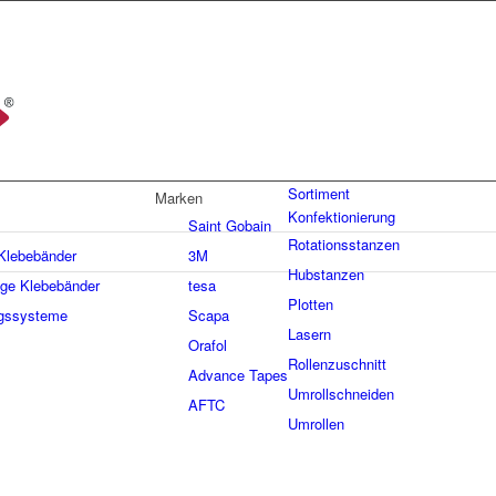
Sortiment
Marken
Konfektionierung
Saint Gobain
Rotationsstanzen
 Klebebänder
3M
Hubstanzen
ige Klebebänder
tesa
Plotten
gssysteme
Scapa
Lasern
Orafol
Rollenzuschnitt
Advance Tapes
Umrollschneiden
AFTC
Umrollen