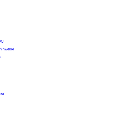
BC
hinweise
n
ner