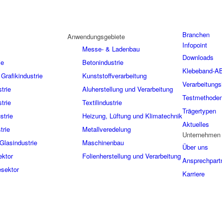
Branchen
Anwendungsgebiete
Infopoint
Messe- & Ladenbau
Downloads
ie
Betonindustrie
Klebeband-A
Grafikindustrie
Kunststoffverarbeitung
Verarbeitungs
trie
Aluherstellung und Verarbeitung
Testmethode
trie
Textilindustrie
Trägertypen
strie
Heizung, Lüftung und Klimatechnik
Aktuelles
trie
Metallveredelung
Unternehmen
Glasindustrie
Maschinenbau
Über uns
ektor
Folienherstellung und Verarbeitung
Ansprechpart
sektor
Karriere