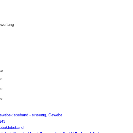
ewertung
te
te
te
te
ebeklebeband