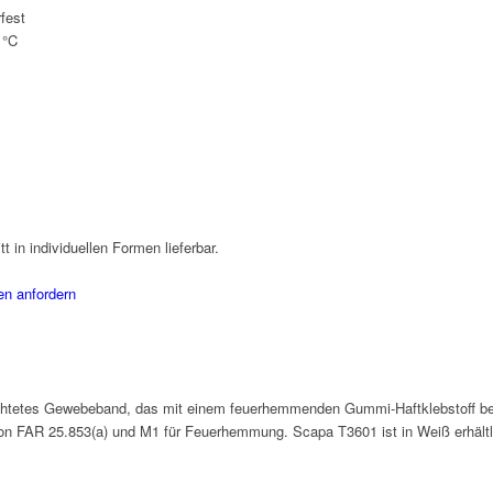
fest
 °C
t in individuellen Formen lieferbar.
en anfordern
chtetes Gewebeband, das mit einem feuerhemmenden Gummi-Haftklebstoff bes
von FAR 25.853(a) und M1 für Feuerhemmung. Scapa T3601 ist in Weiß erhältl