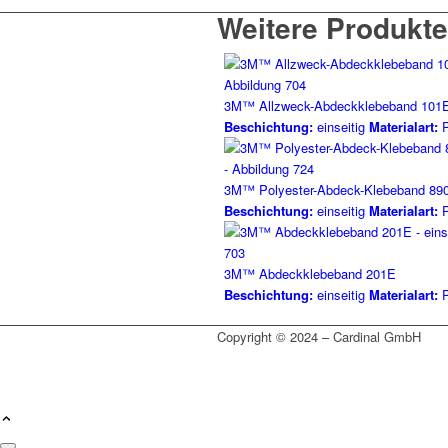
Weitere Produkte
3M™ Allzweck-Abdeckklebeband 101
Beschichtung:
einseitig
Materialart:
P
3M™ Polyester-Abdeck-Klebeband 89
Beschichtung:
einseitig
Materialart:
P
3M™ Abdeckklebeband 201E
Beschichtung:
einseitig
Materialart:
P
Copyright © 2024 – Cardinal GmbH