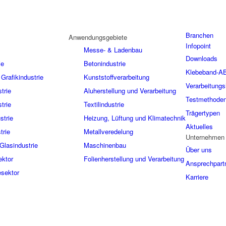
Branchen
Anwendungsgebiete
Infopoint
Messe- & Ladenbau
Downloads
ie
Betonindustrie
Klebeband-A
Grafikindustrie
Kunststoffverarbeitung
Verarbeitungs
trie
Aluherstellung und Verarbeitung
Testmethode
trie
Textilindustrie
Trägertypen
strie
Heizung, Lüftung und Klimatechnik
Aktuelles
trie
Metallveredelung
Unternehmen
Glasindustrie
Maschinenbau
Über uns
ektor
Folienherstellung und Verarbeitung
Ansprechpart
sektor
Karriere