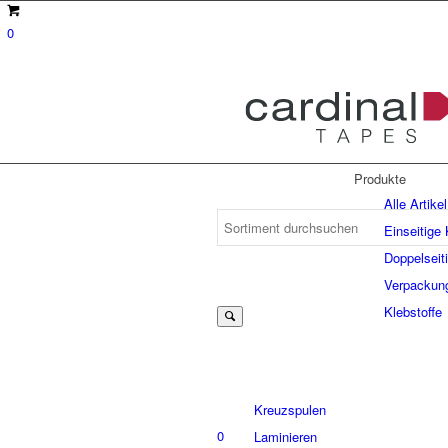
0
Produkte
Alle Artikel
Einseitige
Doppelseit
Suche
Verpackun
Klebstoffe
nach:
Kreuzspulen
0
Laminieren