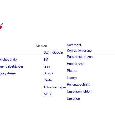
Sortiment
Marken
Konfektionierung
Saint Gobain
Rotationsstanzen
 Klebebänder
3M
Hubstanzen
ige Klebebänder
tesa
Plotten
gssysteme
Scapa
Lasern
Orafol
Rollenzuschnitt
Advance Tapes
Umrollschneiden
AFTC
Umrollen