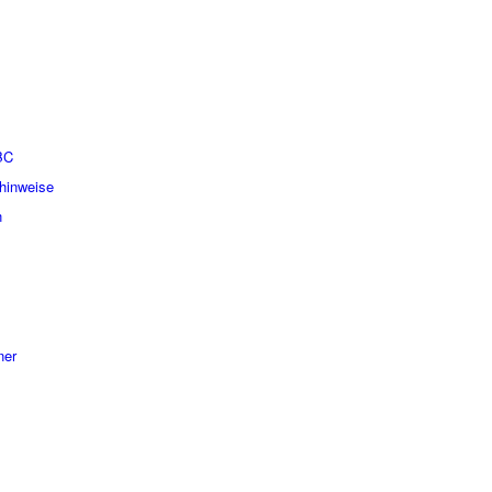
BC
hinweise
n
ner