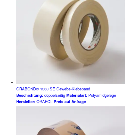
ORABOND® 1360 SE Gewebe-Klebeband
Beschichtung:
doppelseitig
Materialart:
Polyamidgelege
Hersteller:
ORAFOL
Preis auf Anfrage