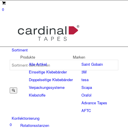
0
Sortiment
Produkte
Marken
Alle Artikel
Saint Gobain
Einseitige Klebebänder
3M
Suche
Doppelseitige Klebebänder
tesa
Verpackungssysteme
Scapa
Klebstoffe
Orafol
nach:
Advance Tapes
AFTC
Konfektionierung
0
Rotationsstanzen