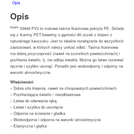
Opis
Opis
tesa®
53949 PV2 to matowa taśma tkaninowa pokryta PE. Składa
się z tkaniny PET/bawełny o gęstości 80 oczek z klejem z
naturalnego kauczuku. Jest to idealne rozwiązanie do wszystkich
zastosowań, w których należy unikać odbić. Taśma tkaninowa
ma dobrą przyczepność (nawet na szorstkich powierzchniach) i
pochłania światło, tj. nie odbija światła. Można go łatwo rozerwać
ręcznie i szybko usunąć. Ponadto jest wodoodporny i odporny na
warunki atmosferyczne.
Właściwości
– Dobra siła klejenia, nawet na chropowatych powierzchniach
– Pochłaniająca światło / nieodblaskowa
– Łatwa do oderwania ręką
– Łatwa i szybka do usunięcia
– Odporna na ścieranie i gładka
– Wodoodporna i odporna na warunki atmosferyczne
– Elastyczna i giętka