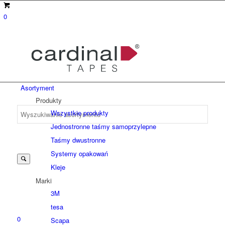
0
Asortyment
Produkty
Wszystkie produkty
Jednostronne taśmy samoprzylepne
Suche
Taśmy dwustronne
Systemy opakowań
Kleje
nach:
Marki
3M
tesa
0
Scapa