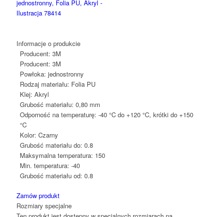
Informacje o produkcie
Producent:
3M
Producent:
3M
Powłoka:
jednostronny
Rodzaj materiału:
Folia PU
Klej:
Akryl
Grubość materiału:
0,80 mm
Odporność na temperaturę:
-40 °C do +120 °C, krótki do +150
°C
Kolor:
Czarny
Grubość materiału do:
0.8
Maksymalna temperatura:
150
Min. temperatura:
-40
Grubość materiału od:
0.8
Zamów produkt
Rozmiary specjalne
Ten produkt jest dostępny w specjalnych rozmiarach na