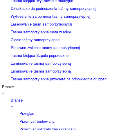
Taśma klejąca Wykrawanie rotacyjne
Dziurkacze do podnoszenia taśmy samoprzylepnej
Wykreślanie za pomocą taśmy samoprzylepnej
Laserowanie taśm samoprzylepnych
Taśma samoprzylepna cięta w rolce
Cięcie taśmy samoprzylepnej
Ponowne zwijanie taśmy samoprzylepnej
Taśma klejąca Szpule poprzeczne
Laminowanie taśmą samoprzylepną
Laminowanie taśmą samoprzylepną
Taśma samoprzylepna przycięta na odpowiednią długość
Branże
+
Branże
+
Przegląd
Przemysł budowlany
Przemysł poligraficzny i graficzny