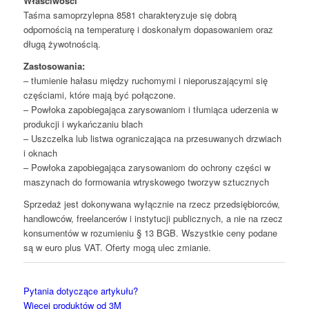
Właściwości
Taśma samoprzylepna 8581 charakteryzuje się dobrą
odpornością na temperaturę i doskonałym dopasowaniem oraz
długą żywotnością.
Zastosowania:
– tłumienie hałasu między ruchomymi i nieporuszającymi się
częściami, które mają być połączone.
– Powłoka zapobiegająca zarysowaniom i tłumiąca uderzenia w
produkcji i wykańczaniu blach
– Uszczelka lub listwa ograniczająca na przesuwanych drzwiach
i oknach
– Powłoka zapobiegająca zarysowaniom do ochrony części w
maszynach do formowania wtryskowego tworzyw sztucznych
Sprzedaż jest dokonywana wyłącznie na rzecz przedsiębiorców,
handlowców, freelancerów i instytucji publicznych, a nie na rzecz
konsumentów w rozumieniu § 13 BGB. Wszystkie ceny podane
są w euro plus VAT. Oferty mogą ulec zmianie.
Pytania dotyczące artykułu?
Więcej produktów od 3M