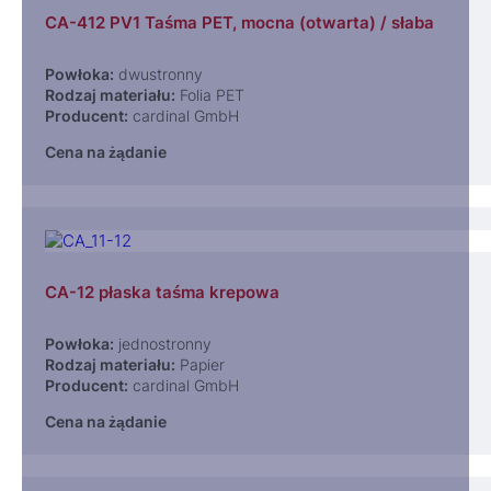
CA-412 PV1 Taśma PET, mocna (otwarta) / słaba
Powłoka:
dwustronny
Rodzaj materiału:
Folia PET
Producent:
cardinal GmbH
Cena na żądanie
CA-12 płaska taśma krepowa
Powłoka:
jednostronny
Rodzaj materiału:
Papier
Producent:
cardinal GmbH
Cena na żądanie