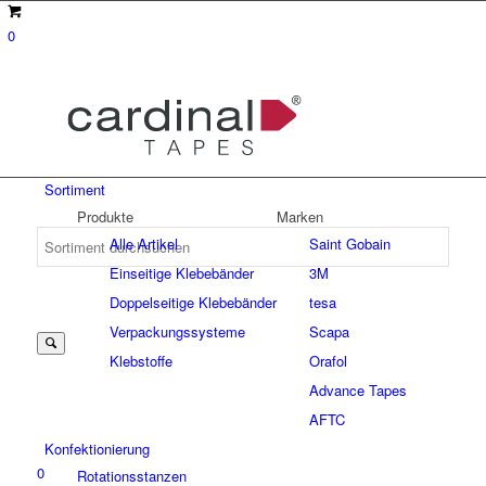
0
Sortiment
Produkte
Marken
Alle Artikel
Saint Gobain
Einseitige Klebebänder
3M
Suche
Doppelseitige Klebebänder
tesa
Verpackungssysteme
Scapa
Klebstoffe
Orafol
nach:
Advance Tapes
AFTC
Konfektionierung
0
Rotationsstanzen