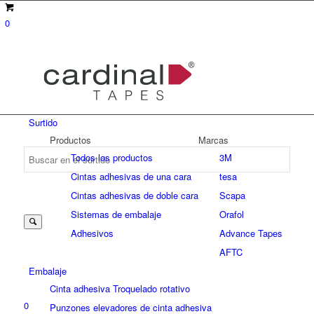
0
Surtido
Productos
Marcas
Todos los productos
3M
Cintas adhesivas de una cara
tesa
Suche
Cintas adhesivas de doble cara
Scapa
Sistemas de embalaje
Orafol
Adhesivos
Advance Tapes
nach:
AFTC
Embalaje
Cinta adhesiva Troquelado rotativo
0
Punzones elevadores de cinta adhesiva