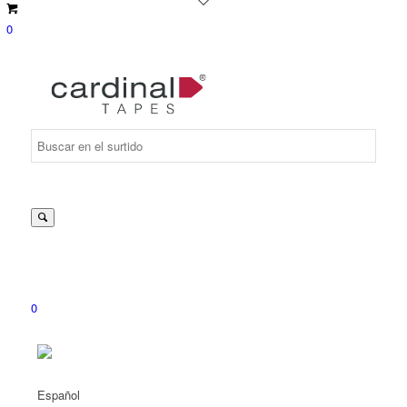
0
Suche
nach:
0