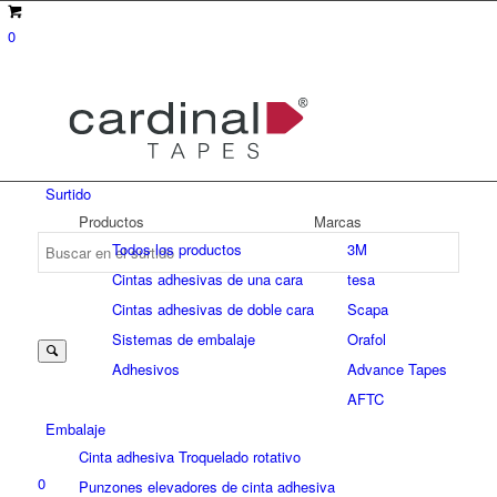
0
Surtido
Productos
Marcas
Todos los productos
3M
Cintas adhesivas de una cara
tesa
Suche
Cintas adhesivas de doble cara
Scapa
Sistemas de embalaje
Orafol
Adhesivos
Advance Tapes
nach:
AFTC
Embalaje
Cinta adhesiva Troquelado rotativo
0
Punzones elevadores de cinta adhesiva