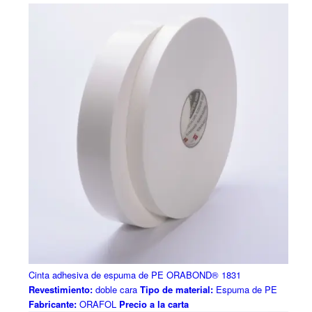
Cinta adhesiva de espuma de PE ORABOND® 1831
Revestimiento:
doble cara
Tipo de material:
Espuma de PE
Fabricante:
ORAFOL
Precio a la carta