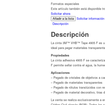
Formatos especiales
Este artículo también está disponible t
Solicitar ahora
Solicitar información
Añadir a la lista
Descripción
Descripción
La cinta 3M™ VHB™ Tape 4905 F es una c
ideal para pegar materiales transparen
Propiedades
La cinta adhesiva 4905 F se caracteriza
F permite sellar contra el agua, la hum
Aplicaciones
– Pegado de cristales de objetivos a c
– Pegado de materiales transparentes
– Pegado de rótulos translúcidos con re
– Pegado de material decorativo, tiras d
La venta se realiza exclusivamente a em
Código Civil alemán (BGB). Todos los p