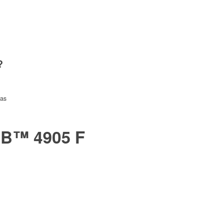
?
ras
HB™ 4905 F