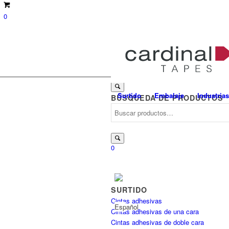
0
Suche
Surtido
Embalaje
Industrias
BÚSQUEDA DE PRODUCTOS
nach:
Buscar
por:
0
SURTIDO
Cintas adhesivas
Cintas adhesivas de una cara
Cintas adhesivas de doble cara