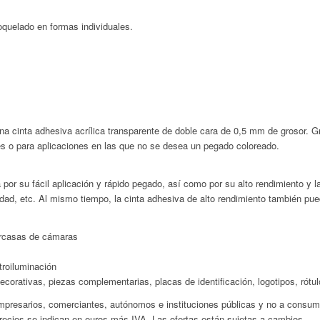
roquelado en formas individuales.
inta adhesiva acrílica transparente de doble cara de 0,5 mm de grosor. Gra
tes o para aplicaciones en las que no se desea un pegado coloreado.
 por su fácil aplicación y rápido pegado, así como por su alto rendimiento y l
edad, etc. Al mismo tiempo, la cinta adhesiva de alto rendimiento también pued
arcasas de cámaras
troiluminación
ecorativas, piezas complementarias, placas de identificación, logotipos, rótul
presarios, comerciantes, autónomos e instituciones públicas y no a consumid
recios se indican en euros más IVA. Las ofertas están sujetas a cambios.