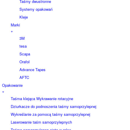
Taśmy dwustronne
Systemy opakowań
Kleje
Marki
+
3M
tesa
Scapa
Orafol
Advance Tapes
AFTC
Opakowanie
+
Taśma klejąca Wykrawanie rotacyjne
Dziurkacze do podnoszenia taśmy samoprzylepnej
Wykreślanie za pomocą taśmy samoprzylepnej
Laserowanie taśm samoprzylepnych
Taśma samoprzylepna cięta w rolce