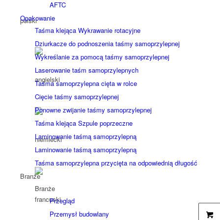
AFTC
Opakowanie
Taśma klejąca Wykrawanie rotacyjne
Dziurkacze do podnoszenia taśmy samoprzylepnej
Wykreślanie za pomocą taśmy samoprzylepnej
Laserowanie taśm samoprzylepnych
Taśma samoprzylepna cięta w rolce
Cięcie taśmy samoprzylepnej
Ponowne zwijanie taśmy samoprzylepnej
Taśma klejąca Szpule poprzeczne
Laminowanie taśmą samoprzylepną
Laminowanie taśmą samoprzylepną
Taśma samoprzylepna przycięta na odpowiednią długość
Branże
Branże
Przegląd
Przemysł budowlany