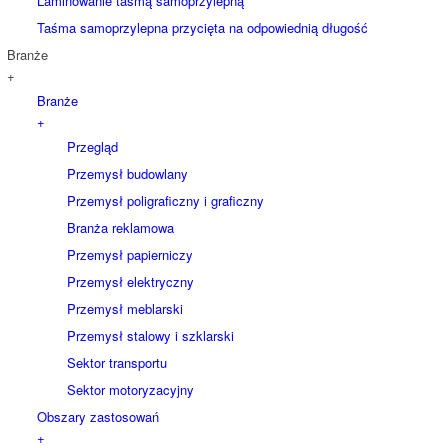
Laminowanie taśmą samoprzylepną
Taśma samoprzylepna przycięta na odpowiednią długość
Branże
+
Branże
+
Przegląd
Przemysł budowlany
Przemysł poligraficzny i graficzny
Branża reklamowa
Przemysł papierniczy
Przemysł elektryczny
Przemysł meblarski
Przemysł stalowy i szklarski
Sektor transportu
Sektor motoryzacyjny
Obszary zastosowań
+