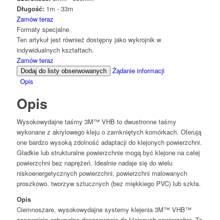
Długość:
1m - 33m
Zamów teraz
Formaty specjalne
Ten artykuł jest również dostępny jako wykrojnik w
indywidualnych kształtach.
Zamów teraz
Żądanie informacji
Dodaj do listy obserwowanych
Opis
Opis
Wysokowydajne taśmy 3M™ VHB to dwustronne taśmy
wykonane z akrylowego kleju o zamkniętych komórkach. Oferują
one bardzo wysoką zdolność adaptacji do klejonych powierzchni.
Gładkie lub strukturalne powierzchnie mogą być klejone na całej
powierzchni bez naprężeń. Idealnie nadaje się do wielu
niskoenergetycznych powierzchni, powierzchni malowanych
proszkowo, tworzyw sztucznych (bez miękkiego PVC) lub szkła.
Opis
Ciemnoszare, wysokowydajne systemy klejenia 3M™ VHB™
zapewniają optymalne dopasowanie do klejonych powierzchni. Ta