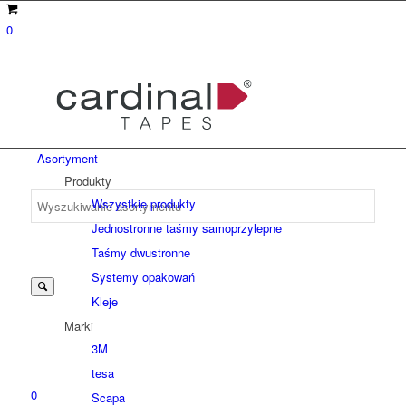
0
Asortyment
Produkty
Wszystkie produkty
Jednostronne taśmy samoprzylepne
Suche
Taśmy dwustronne
Systemy opakowań
Kleje
nach:
Marki
3M
tesa
0
Scapa