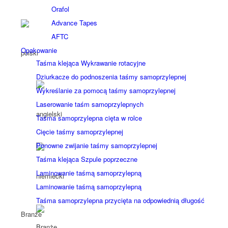
Orafol
Advance Tapes
AFTC
Opakowanie
Taśma klejąca Wykrawanie rotacyjne
Dziurkacze do podnoszenia taśmy samoprzylepnej
Wykreślanie za pomocą taśmy samoprzylepnej
Laserowanie taśm samoprzylepnych
Taśma samoprzylepna cięta w rolce
Cięcie taśmy samoprzylepnej
Ponowne zwijanie taśmy samoprzylepnej
Taśma klejąca Szpule poprzeczne
Laminowanie taśmą samoprzylepną
Laminowanie taśmą samoprzylepną
Taśma samoprzylepna przycięta na odpowiednią długość
Branże
Branże