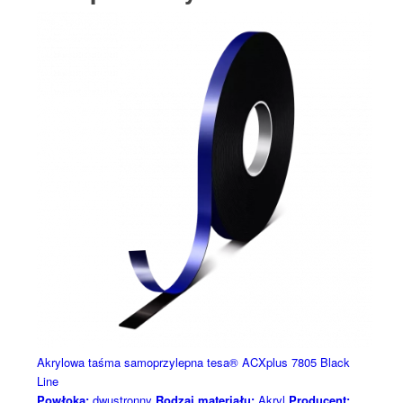
Akrylowa taśma samoprzylepna tesa® ACXplus 7805 Black
Line
Powłoka:
dwustronny
Rodzaj materiału:
Akryl
Producent: