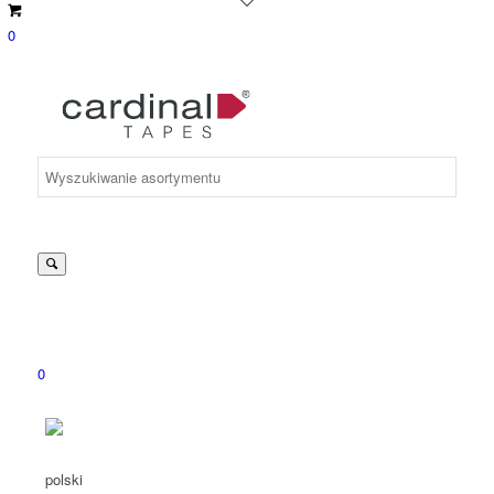
0
Suche
nach:
0