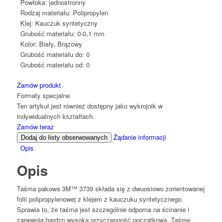
Powłoka:
jednostronny
Rodzaj materiału:
Polipropylen
Klej:
Kauczuk syntetyczny
Grubość materiału:
0-0,1 mm
Kolor:
Biały, Brązowy
Grubość materiału do:
0
Grubość materiału od:
0
Zamów produkt
Formaty specjalne
Ten artykuł jest również dostępny jako wykrojnik w
indywidualnych kształtach.
Zamów teraz
Żądanie informacji
Dodaj do listy obserwowanych
Opis
Opis
Taśma pakowa 3M™ 3739 składa się z dwuosiowo zorientowanej
folii polipropylenowej z klejem z kauczuku syntetycznego.
Sprawia to, że taśma jest szczególnie odporna na ścinanie i
zapewnia bardzo wysoką przyczepność początkową. Taśmę