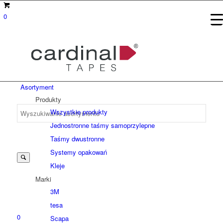
0
Asortyment
Produkty
Wszystkie produkty
Jednostronne taśmy samoprzylepne
Suche
Taśmy dwustronne
Systemy opakowań
Kleje
nach:
Marki
3M
tesa
0
Scapa