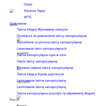
Orafol
Advance Tapes
AFTC
Opakowanie
Taśma klejąca Wykrawanie rotacyjne
Dziurkacze do podnoszenia taśmy samoprzylepnej
Wykreślanie za pomocą taśmy samoprzylepnej
Laserowanie taśm samoprzylepnych
Taśma samoprzylepna cięta w rolce
Cięcie taśmy samoprzylepnej
Ponowne zwijanie taśmy samoprzylepnej
Taśma klejąca Szpule poprzeczne
Laminowanie taśmą samoprzylepną
Laminowanie taśmą samoprzylepną
Taśma samoprzylepna przycięta na odpowiednią długość
Branże
Branże