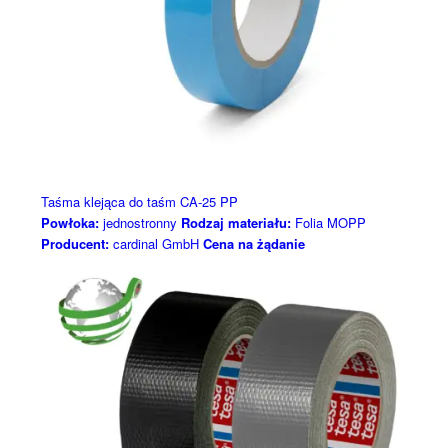
Taśma klejąca do taśm CA-25 PP
Powłoka:
jednostronny
Rodzaj materiału:
Folia MOPP
Producent:
cardinal GmbH
Cena na żądanie