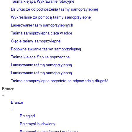
Taśma klejąca Wykrawanie rotacyjne
Dziurkacze do podnoszenia taśmy samoprzylepnej
Wykreślanie za pomocą taśmy samoprzylepnej
Laserowanie taśm samoprzylepnych
Taśma samoprzylepna cięta w rolce
Cięcie taśmy samoprzylepnej
Ponowne zwijanie taśmy samoprzylepnej
Taśma klejąca Szpule poprzeczne
Laminowanie taśmą samoprzylepną
Laminowanie taśmą samoprzylepną
Taśma samoprzylepna przycięta na odpowiednią długość
Branże
+
Branże
+
Przegląd
Przemysł budowlany
Przemysł poligraficzny i graficzny