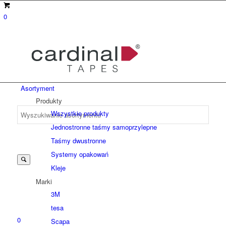
0
Asortyment
Produkty
Wszystkie produkty
Jednostronne taśmy samoprzylepne
Suche
Taśmy dwustronne
Systemy opakowań
Kleje
nach:
Marki
3M
tesa
0
Scapa