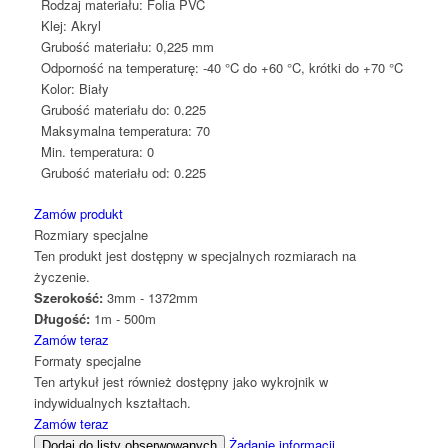
Rodzaj materiału:
Folia PVC
Klej:
Akryl
Grubość materiału:
0,225 mm
Odporność na temperaturę:
-40 °C do +60 °C, krótki do +70 °C
Kolor:
Biały
Grubość materiału do:
0.225
Maksymalna temperatura:
70
Min. temperatura:
0
Grubość materiału od:
0.225
Zamów produkt
Rozmiary specjalne
Ten produkt jest dostępny w specjalnych rozmiarach na
życzenie.
Szerokość:
3mm - 1372mm
Długość:
1m - 500m
Zamów teraz
Formaty specjalne
Ten artykuł jest również dostępny jako wykrojnik w
indywidualnych kształtach.
Zamów teraz
Żądanie informacji
Dodaj do listy obserwowanych