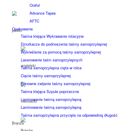
Orafol
Advance Tapes
AFTC
Opakowanie
Taśma klejąca Wykrawanie rotacyjne
Dziurkacze do podnoszenia taśmy samoprzylepnej
Wykreślanie za pomocą taśmy samoprzylepnej
Laserowanie taśm samoprzylepnych
Taśma samoprzylepna cięta w rolce
Cięcie taśmy samoprzylepnej
Ponowne zwijanie taśmy samoprzylepnej
Taśma klejąca Szpule poprzeczne
Laminowanie taśmą samoprzylepną
Laminowanie taśmą samoprzylepną
Taśma samoprzylepna przycięta na odpowiednią długość
Branże
Branże