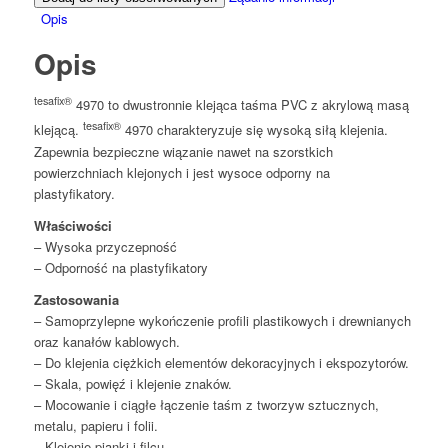
Opis
Opis
tesafix®
4970 to dwustronnie klejąca taśma PVC z akrylową masą
tesafix®
klejącą.
4970 charakteryzuje się wysoką siłą klejenia.
Zapewnia bezpieczne wiązanie nawet na szorstkich
powierzchniach klejonych i jest wysoce odporny na
plastyfikatory.
Właściwości
– Wysoka przyczepność
– Odporność na plastyfikatory
Zastosowania
– Samoprzylepne wykończenie profili plastikowych i drewnianych
oraz kanałów kablowych.
– Do klejenia ciężkich elementów dekoracyjnych i ekspozytorów.
– Skala, powięź i klejenie znaków.
– Mocowanie i ciągłe łączenie taśm z tworzyw sztucznych,
metalu, papieru i folii.
– Klejenie pianki i filcu.