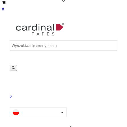
0
Suche
nach:
0