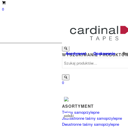
0
Suche
Asortyment
Opakowanie
Br
WYSZUKIWANIE PRODUKTÓ
nach:
Szukaj:
0
ASORTYMENT
Taśmy samoprzylepne
Jednostronne taśmy samoprzylepne
Dwustronne taśmy samoprzylepne