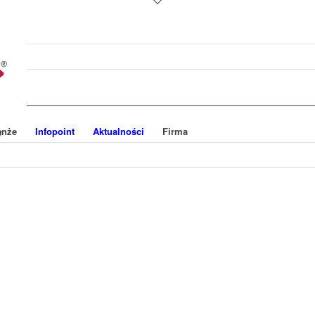
anże
Infopoint
Aktualności
Firma
W