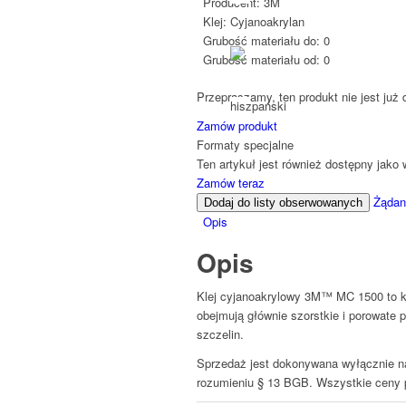
Producent:
3M
Klej:
Cyjanoakrylan
Grubość materiału do:
0
Grubość materiału od:
0
Przepraszamy, ten produkt nie jest już
Zamów produkt
Formaty specjalne
Ten artykuł jest również dostępny jako 
Zamów teraz
Żądani
Dodaj do listy obserwowanych
Opis
Opis
Klej cyjanoakrylowy 3M™ MC 1500 to k
obejmują głównie szorstkie i porowate 
szczelin.
Sprzedaż jest dokonywana wyłącznie na 
rozumieniu § 13 BGB. Wszystkie ceny p