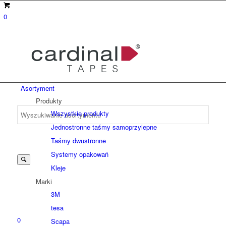
0
Asortyment
Produkty
Wszystkie produkty
Jednostronne taśmy samoprzylepne
Suche
Taśmy dwustronne
Systemy opakowań
Kleje
nach:
Marki
3M
tesa
0
Scapa