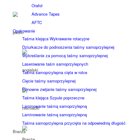
Orafol
Advance Tapes
AFTC
Opakowanie
Taśma klejąca Wykrawanie rotacyjne
Dziurkacze do podnoszenia taśmy samoprzylepnej
Wykreślanie za pomocą taśmy samoprzylepnej
Laserowanie taśm samoprzylepnych
Taśma samoprzylepna cięta w rolce
Cięcie taśmy samoprzylepnej
Ponowne zwijanie taśmy samoprzylepnej
Taśma klejąca Szpule poprzeczne
Laminowanie taśmą samoprzylepną
Laminowanie taśmą samoprzylepną
Taśma samoprzylepna przycięta na odpowiednią długość
Branże
Branże