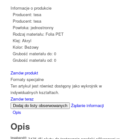
Informacje o produkcie
Producent:
tesa
Producent:
tesa
Powłoka:
jednostronny
Rodzaj materiału:
Folia PET
Klej:
Akryl
Kolor:
Beżowy
Grubość materiału do:
0
Grubość materiału od:
0
Zamów produkt
Formaty specjalne
Ten artykuł jest również dostępny jako wykrojnik w
indywidualnych kształtach.
Zamów teraz
Żądanie informacji
Dodaj do listy obserwowanych
Opis
Opis
tesaband®
7475 “A” służy do testowania powłoki silikonowej w