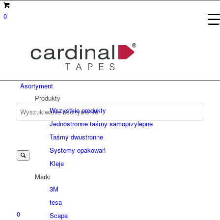
0
Asortyment
Produkty
Wszystkie produkty
Jednostronne taśmy samoprzylepne
Suche
Taśmy dwustronne
Systemy opakowań
Kleje
nach:
Marki
3M
tesa
0
Scapa