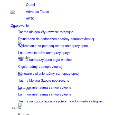
Orafol
Advance Tapes
AFTC
Opakowanie
Taśma klejąca Wykrawanie rotacyjne
Dziurkacze do podnoszenia taśmy samoprzylepnej
Wykreślanie za pomocą taśmy samoprzylepnej
Laserowanie taśm samoprzylepnych
Taśma samoprzylepna cięta w rolce
Cięcie taśmy samoprzylepnej
Ponowne zwijanie taśmy samoprzylepnej
Taśma klejąca Szpule poprzeczne
Laminowanie taśmą samoprzylepną
Laminowanie taśmą samoprzylepną
Taśma samoprzylepna przycięta na odpowiednią długość
Branże
Branże