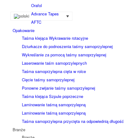
Orafol
Advance Tapes
AFTC
Opakowanie
Taśma klejąca Wykrawanie rotacyjne
Dziurkacze do podnoszenia taśmy samoprzylepnej
Wykreślanie za pomocą taśmy samoprzylepnej
Laserowanie taśm samoprzylepnych
Taśma samoprzylepna cięta w rolce
Cięcie taśmy samoprzylepnej
Ponowne zwijanie taśmy samoprzylepnej
Taśma klejąca Szpule poprzeczne
Laminowanie taśmą samoprzylepną
Laminowanie taśmą samoprzylepną
Taśma samoprzylepna przycięta na odpowiednią długość
Branże
Branże