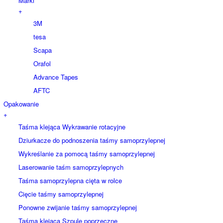
Marki
+
3M
tesa
Scapa
Orafol
Advance Tapes
AFTC
Opakowanie
+
Taśma klejąca Wykrawanie rotacyjne
Dziurkacze do podnoszenia taśmy samoprzylepnej
Wykreślanie za pomocą taśmy samoprzylepnej
Laserowanie taśm samoprzylepnych
Taśma samoprzylepna cięta w rolce
Cięcie taśmy samoprzylepnej
Ponowne zwijanie taśmy samoprzylepnej
Taśma klejąca Szpule poprzeczne