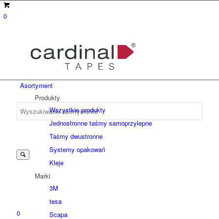
0
Asortyment
Produkty
Wszystkie produkty
Jednostronne taśmy samoprzylepne
Suche
Taśmy dwustronne
Systemy opakowań
Kleje
nach:
Marki
3M
tesa
0
Scapa