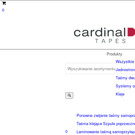
0
Produkty
Wszystkie 
Jednostro
Taśmy dwu
Suche
Systemy 
Kleje
nach:
Ponowne zwijanie taśmy samoprz
Taśma klejąca Szpule poprzeczn
0
Laminowanie taśmą samoprzylep