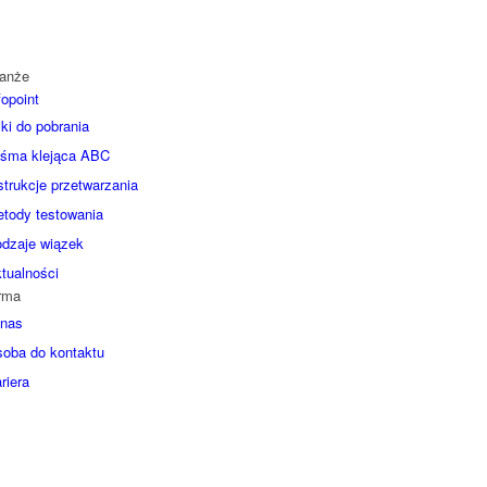
anże
fopoint
iki do pobrania
śma klejąca ABC
strukcje przetwarzania
tody testowania
dzaje wiązek
tualności
rma
nas
oba do kontaktu
riera