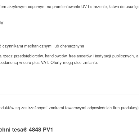
ejem akrylowym odpornym na promieniowanie UV i starzenie, łatwa do usunięc
UV
ed czynnikami mechanicznymi lub chemicznymi
rzecz przedsiębiorców, handlowców, freelancerów i instytucji publicznych,
odane są w euro plus VAT. Oferty mogą ulec zmianie.
duktów są zastrzeżonymi znakami towarowymi odpowiednich firm produkcyj
chni tesa® 4848 PV1