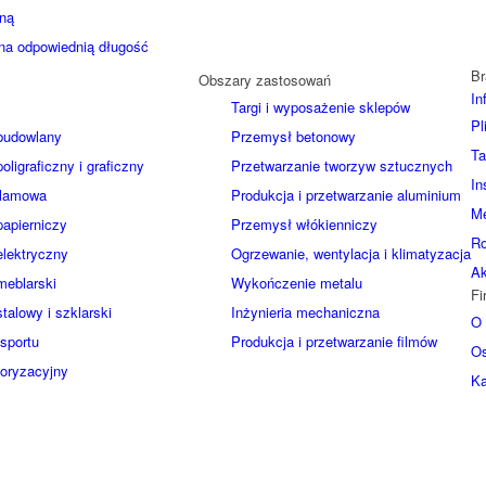
ną
na odpowiednią długość
Br
Obszary zastosowań
In
Targi i wyposażenie sklepów
Pl
budowlany
Przemysł betonowy
Ta
ligraficzny i graficzny
Przetwarzanie tworzyw sztucznych
In
klamowa
Produkcja i przetwarzanie aluminium
Me
apierniczy
Przemysł włókienniczy
Ro
lektryczny
Ogrzewanie, wentylacja i klimatyzacja
Ak
meblarski
Wykończenie metalu
Fi
talowy i szklarski
Inżynieria mechaniczna
O 
nsportu
Produkcja i przetwarzanie filmów
Os
oryzacyjny
Ka