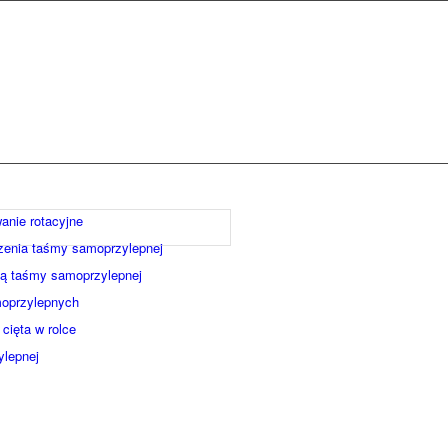
anie rotacyjne
zenia taśmy samoprzylepnej
ą taśmy samoprzylepnej
oprzylepnych
cięta w rolce
ylepnej