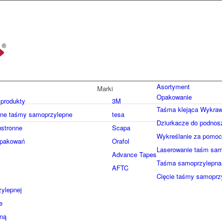
Asortyment
Marki
Opakowanie
produkty
3M
Taśma klejąca Wykraw
nne taśmy samoprzylepne
tesa
Dziurkacze do podnos
stronne
Scapa
Wykreślanie za pomoc
opakowań
Orafol
Laserowanie taśm sam
Advance Tapes
Taśma samoprzylepna 
AFTC
Cięcie taśmy samoprz
ylepnej
e
ną