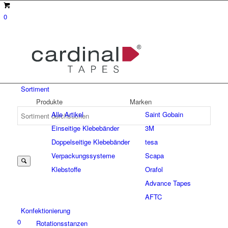
0
Sortiment
Produkte
Marken
Alle Artikel
Saint Gobain
Einseitige Klebebänder
3M
Suche
Doppelseitige Klebebänder
tesa
Verpackungssysteme
Scapa
Klebstoffe
Orafol
nach:
Advance Tapes
AFTC
Konfektionierung
0
Rotationsstanzen