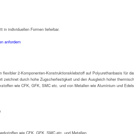
t in individuellen Formen lieferbar.
en anfordern
lexibler 2-Komponenten-Konstruktionsklebstoff auf Polyurethanbasis für d
eit zeichnet durch hohe Zugscherfestigkeit und den Ausgleich hoher thermisch
stoffen wie CFK, GFK, SMC etc. und von Metallen wie Aluminium und Edelst
n
erkstoffen wie CFK, GFK, SMC etc. und Metallen