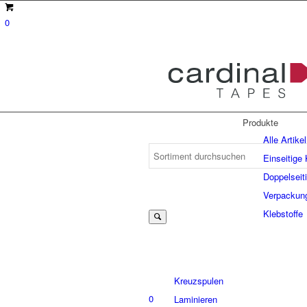
0
Produkte
Alle Artikel
Einseitige
Doppelseit
Suche
Verpackun
Klebstoffe
nach:
Kreuzspulen
0
Laminieren