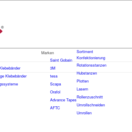
Sortiment
Marken
Konfektionierung
Saint Gobain
Rotationsstanzen
 Klebebänder
3M
Hubstanzen
ige Klebebänder
tesa
Plotten
gssysteme
Scapa
Lasern
Orafol
Rollenzuschnitt
Advance Tapes
Umrollschneiden
AFTC
Umrollen