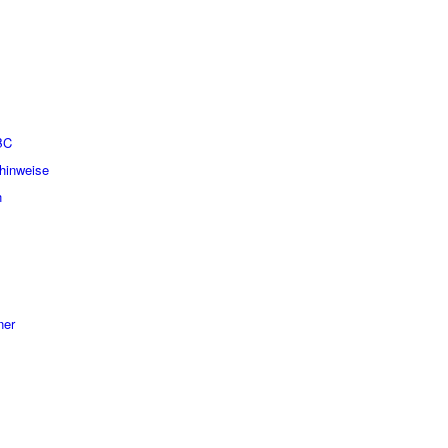
BC
hinweise
n
ner