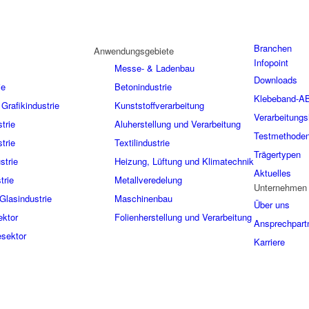
Branchen
Anwendungsgebiete
Infopoint
Messe- & Ladenbau
Downloads
ie
Betonindustrie
Klebeband-A
Grafikindustrie
Kunststoffverarbeitung
Verarbeitungs
trie
Aluherstellung und Verarbeitung
Testmethode
trie
Textilindustrie
Trägertypen
strie
Heizung, Lüftung und Klimatechnik
Aktuelles
trie
Metallveredelung
Unternehmen
Glasindustrie
Maschinenbau
Über uns
ektor
Folienherstellung und Verarbeitung
Ansprechpart
sektor
Karriere