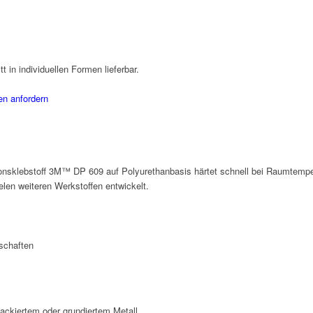
t in individuellen Formen lieferbar.
en anfordern
sklebstoff 3M™ DP 609 auf Polyurethanbasis härtet schnell bei Raumtemper
elen weiteren Werkstoffen entwickelt.
schaften
ackiertem oder grundiertem Metall