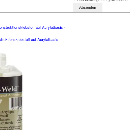
Bitte lassen Sie dieses Feld leer
ktionsklebstoff auf Acrylatbasis