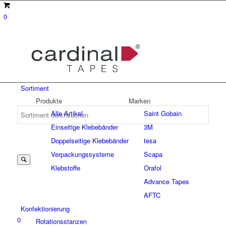
0
Sortiment
Produkte
Marken
Alle Artikel
Saint Gobain
Einseitige Klebebänder
3M
Suche
Doppelseitige Klebebänder
tesa
Verpackungssysteme
Scapa
Klebstoffe
Orafol
nach:
Advance Tapes
AFTC
Konfektionierung
0
Rotationsstanzen