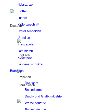
Hubstanzen
Plotten
Lasern
Rollenzuschnitt
Umrollschneiden
Umrollen
Kreuzspulen
Laminieren
Kaschieren
Längenzuschnitte
Branchen
Branchen
Übersicht
Bauindustrie
Druck- und Grafikindustrie
Werbeindustrie
Papierindustrie