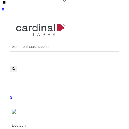
0
Suche
nach:
0