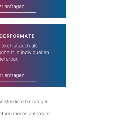
zt anfragen
DERFORMATE
tikel ist auch als
chnitt in individuellen
ieferbar.
zt anfragen
ur Merkliste hinzufügen
Informationen anfordern