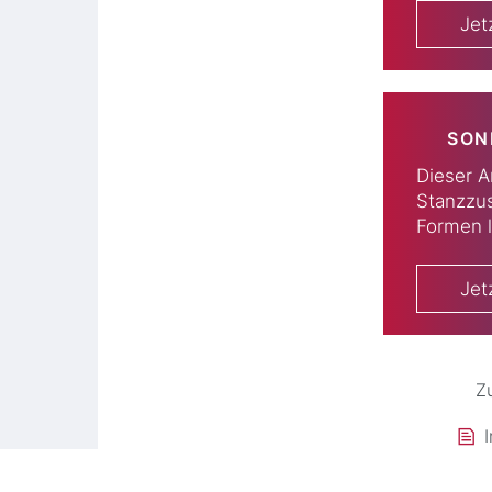
Jet
SON
Dieser Ar
Stanzzus
Formen l
Jet
Z