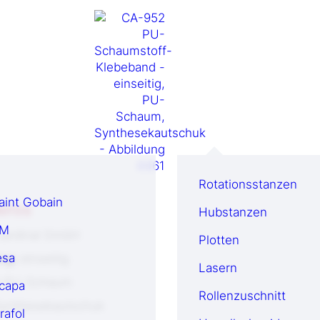
Rotationsstanzen
aint Gobain
NFOS
Hubstanzen
M
cardinal GmbH
Plotten
esa
ng:
einseitig
Lasern
PU-Schaum
capa
Rollenzuschnitt
ynthesekautschuk
rafol