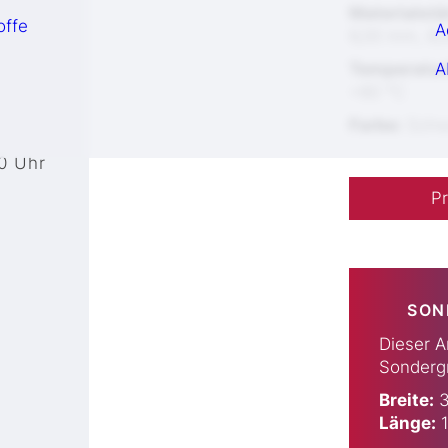
Materialstä
offe
A
6,00 mm, 8
Temperatur
A
+80 °C
Farbe:
Schw
30 Uhr
Pr
SON
Dieser A
Sondergr
Breite:
3
Länge:
1