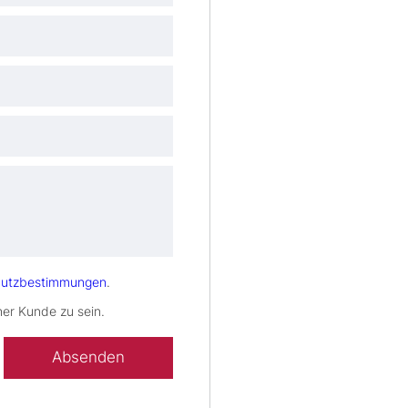
hutzbestimmungen
.
her Kunde zu sein.
d leer