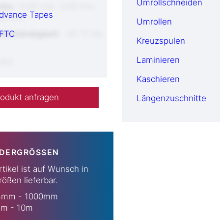
Umrollschneiden
rke:
10,00 mm, 3,00 mm,
dvance Tapes
,00 mm
Umrollen
beständigkeit:
FTC
-30 °C bis
Kreuzspulen
Laminieren
arz
Kaschieren
odukt anfragen
Längenzuschnitte
DERGRÖSSEN
rtikel ist auf Wunsch in
ößen lieferbar.
mm - 1000mm
m - 10m