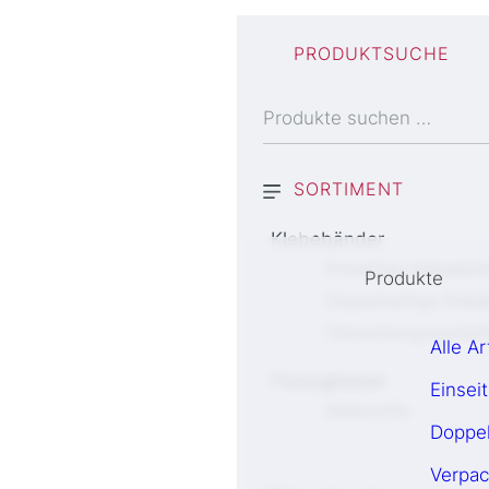
PRODUKTSUCHE
Suchen
nach:
SORTIMENT
Klebebänder
Einseitige Klebebän
Produkte
Doppelseitige Kleb
Verpackungssyste
Alle Ar
Flüssigkleber
Einsei
Klebstoffe
Doppel
Verpa