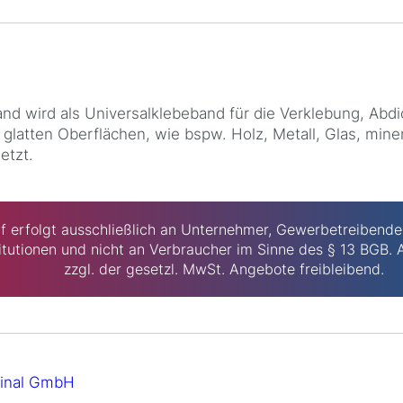
d wird als Universalklebeband für die Verklebung, Ab
glatten Oberflächen, wie bspw. Holz, Metall, Glas, mine
etzt.
f erfolgt ausschließlich an Unternehmer, Gewerbetreibende,
titutionen und nicht an Verbraucher im Sinne des § 13 BGB. A
zzgl. der gesetzl. MwSt. Angebote freibleibend.
rdinal GmbH