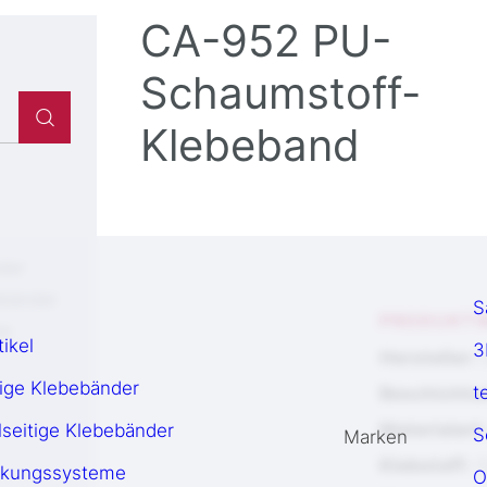
CA-952 PU-
Schaumstoff-
Klebeband
der
ebänder
S
PRODUKTI
me
tikel
3
Hersteller:
tige Klebebänder
t
Beschichtu
Materialart:
seitige Klebebänder
S
Marken
Klebstoff:
S
ckungssysteme
O