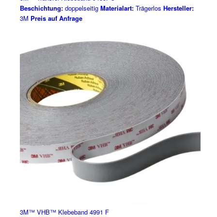
Beschichtung:
doppelseitig
Materialart:
Trägerlos
Hersteller:
3M
Preis auf Anfrage
3M™ VHB™ Klebeband 4991 F