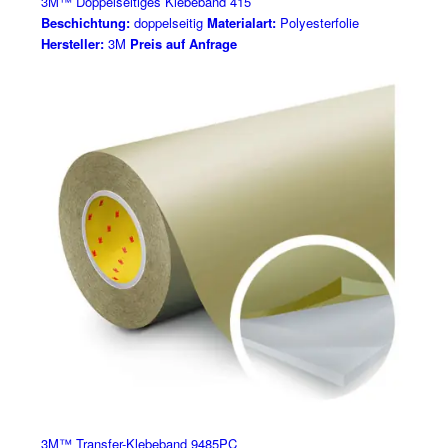
3M™ Doppelseitiges Klebeband 415
Beschichtung:
doppelseitig
Materialart:
Polyesterfolie
Hersteller:
3M
Preis auf Anfrage
3M™ Transfer-Klebeband 9485PC