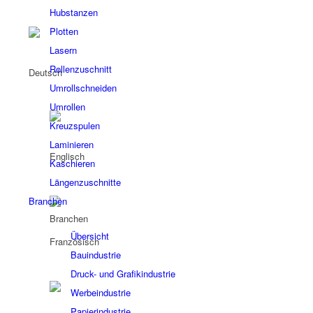
Hubstanzen
Plotten
Lasern
Rollenzuschnitt
Umrollschneiden
Umrollen
Kreuzspulen
Laminieren
Kaschieren
Längenzuschnitte
Branchen
Branchen
Übersicht
Bauindustrie
Druck- und Grafikindustrie
Werbeindustrie
Papierindustrie