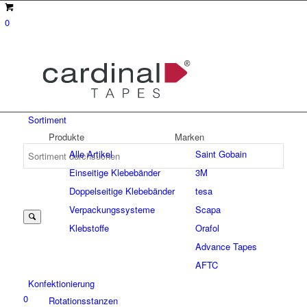
0
Sortiment
Produkte
Marken
Alle Artikel
Saint Gobain
Einseitige Klebebänder
3M
Suche
Doppelseitige Klebebänder
tesa
Verpackungssysteme
Scapa
Klebstoffe
Orafol
nach:
Advance Tapes
AFTC
Konfektionierung
0
Rotationsstanzen