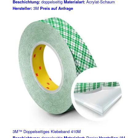
Beschichtung:
doppelseitig
Materialart:
Acrylat-Schaum
Hersteller:
3M
Preis auf Anfrage
3M™ Doppelseitiges Klebeband 410M
Beschichtung:
doppelseitig
Materialart:
Papier
Hersteller:
3M