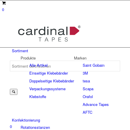
0
Sortiment
Produkte
Marken
Alle Artikel
Saint Gobain
Einseitige Klebebänder
3M
Suche
Doppelseitige Klebebänder
tesa
Verpackungssysteme
Scapa
Klebstoffe
Orafol
nach:
Advance Tapes
AFTC
Konfektionierung
0
Rotationsstanzen