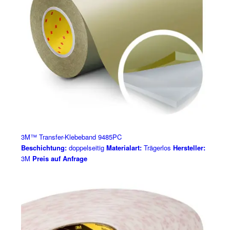
3M™ Transfer-Klebeband 9485PC
Beschichtung:
doppelseitig
Materialart:
Trägerlos
Hersteller:
3M
Preis auf Anfrage