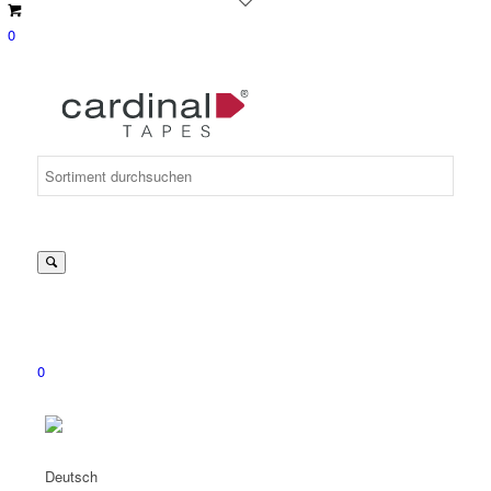
0
Suche
nach:
0