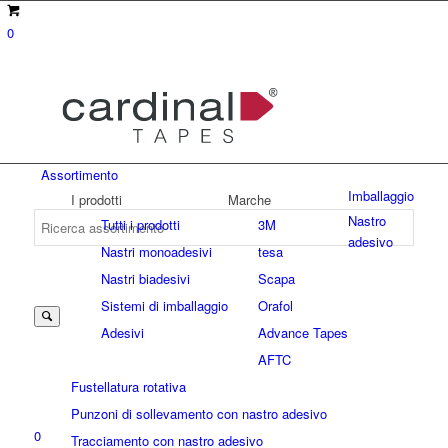
0
Assortimento
Imballaggio
I prodotti
Marche
Nastro
Tutti i prodotti
3M
adesivo
Nastri monoadesivi
tesa
Suche
Nastri biadesivi
Scapa
Sistemi di imballaggio
Orafol
Adesivi
Advance Tapes
nach:
AFTC
Fustellatura rotativa
Punzoni di sollevamento con nastro adesivo
0
Tracciamento con nastro adesivo