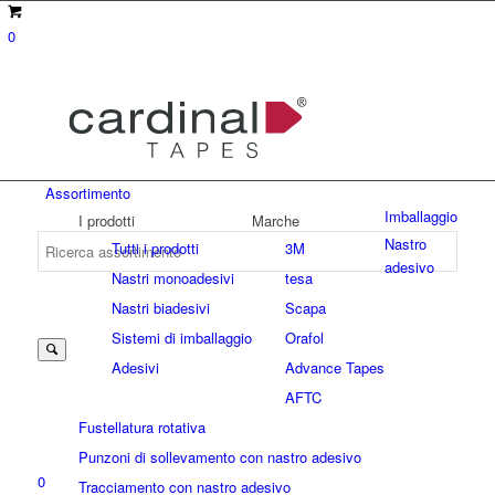
0
Assortimento
Imballaggio
I prodotti
Marche
Nastro
Tutti i prodotti
3M
adesivo
Nastri monoadesivi
tesa
Suche
Nastri biadesivi
Scapa
Sistemi di imballaggio
Orafol
Adesivi
Advance Tapes
nach:
AFTC
Fustellatura rotativa
Punzoni di sollevamento con nastro adesivo
0
Tracciamento con nastro adesivo