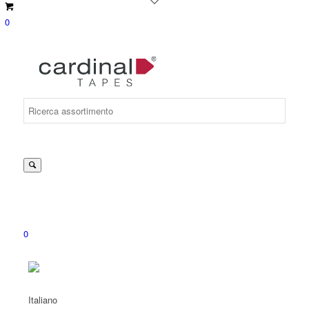
0
Suche
nach:
0