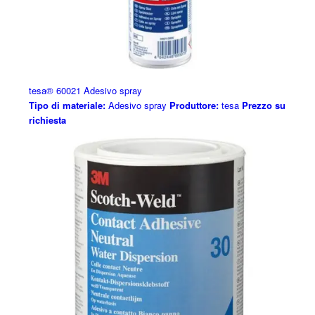
tesa® 60021 Adesivo spray
Tipo di materiale:
Adesivo spray
Produttore:
tesa
Prezzo su
richiesta