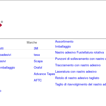
Assortimento
Marche
Imballaggio
otti
3M
Nastro adesivo Fustellatura rotativa
oadesivi
tesa
Punzoni di sollevamento con nastro 
esivi
Scapa
Tracciamento con nastro adesivo
imballaggio
Orafol
Laseratura con nastro adesivo
Advance Tapes
Rotolo di nastro adesivo tagliato
AFTC
Taglio di riavvolgimento del nastro a
o