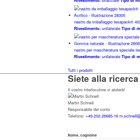
Rivestimento:
bifacciale
Tipo di ma
nastro da imballaggio tesapack® 4
Rivestimento:
unilaterale
Tipo di m
nastro per mascheratura speciale t
Rivestimento:
unilaterale
Tipo di m
Tutti i prodotti
Siete alla ricerc
Il vostro interlocutore vi aiuterà!
Martin Schnell
Responsabile del conto
Telefono:
+49.202.26685-16
m.schnell@
Nome, cognome