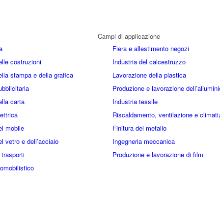
Campi di applicazione
a
Fiera e allestimento negozi
elle costruzioni
Industria del calcestruzzo
ella stampa e della grafica
Lavorazione della plastica
ubblicitaria
Produzione e lavorazione dell’allumini
ella carta
Industria tessile
ettrica
Riscaldamento, ventilazione e climat
el mobile
Finitura del metallo
el vetro e dell’acciaio
Ingegneria meccanica
 trasporti
Produzione e lavorazione di film
omobilistico