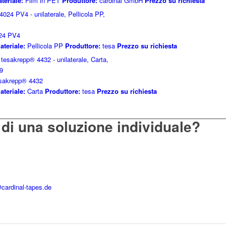
teriale:
Film in PET
Produttore:
cardinal GmbH
Prezzo su richiesta
024 PV4
ateriale:
Pellicola PP
Produttore:
tesa
Prezzo su richiesta
esakrepp® 4432
ateriale:
Carta
Produttore:
tesa
Prezzo su richiesta
a di una soluzione individuale?
cardinal-tapes.de